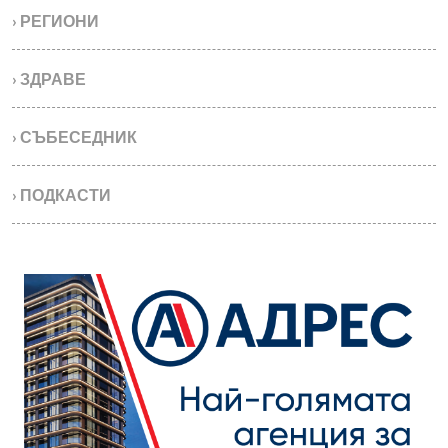
› РЕГИОНИ
› ЗДРАВЕ
› СЪБЕСЕДНИК
› ПОДКАСТИ