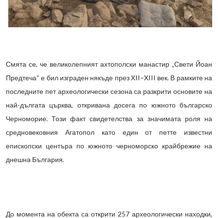
Смята се, че великолепният ахтополски манастир „Свети Йоан
Предтеча“ е бил изграден някъде през XII–XIII век. В рамките на
последните пет археологически сезона са разкрити основите на
най-дългата църква, откривана досега по южното българско
Черноморие. Този факт свидетелства за значимата роля на
средновековния Агатопол като един от петте известни
епископски центъра по южното черноморско крайбрежие на
днешна България.
До момента на обекта са открити 257 археологически находки,