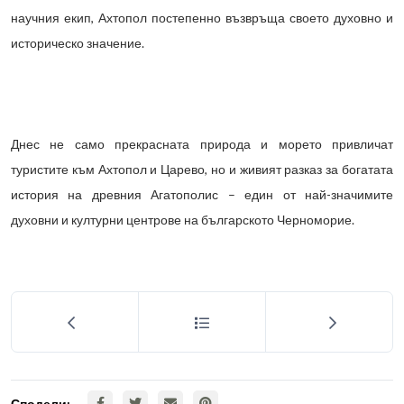
научния екип, Ахтопол постепенно възвръща своето духовно и
историческо значение.
Днес не само прекрасната природа и морето привличат
туристите към Ахтопол и Царево, но и живият разказ за богатата
история на древния Агатополис – един от най-значимите
духовни и културни центрове на българското Черноморие.
Сподели: