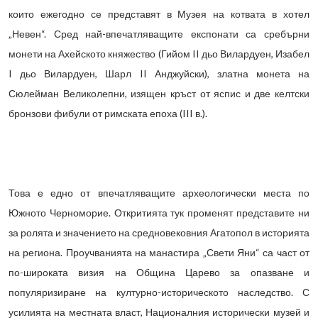
които ежегодно се представят в Музея на котвата в хотел
„Невен“. Сред най-впечатляващите експонати са сребърни
монети на Ахейското княжество (Гийом II дьо Вилардуен, Изабел
I дьо Вилардуен, Шарл II Анджуйски), златна монета на
Сюлейман Великолепни, изящен кръст от яспис и две келтски
бронзови фибули от римската епоха (III в.).
Това е едно от впечатляващите археологически места по
Южното Черноморие. Откритията тук променят представите ни
за ролята и значението на средновековния Агатопол в историята
на региона. Проучванията на манастира „Свети Яни“ са част от
по-широката визия на Община Царево за опазване и
популяризиране на културно-историческото наследство. С
усилията на местната власт, Националния исторически музей и