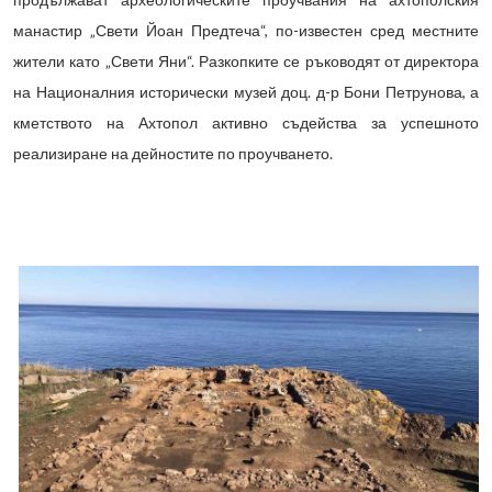
манастир „Свети Йоан Предтеча“, по-известен сред местните
жители като „Свети Яни“. Разкопките се ръководят от директора
на Националния исторически музей доц. д-р Бони Петрунова, а
кметството на Ахтопол активно съдейства за успешното
реализиране на дейностите по проучването.