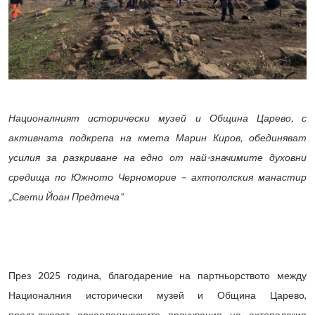
Националният исторически музей и Община Царево, с
активната подкрепа на кмета Марин Киров, обединяват
усилия за разкриване на едно от най-значимите духовни
средища по Южното Черноморие – ахтополския манастир
„Свети Йоан Предтеча“
През 2025 година, благодарение на партньорството между
Националния исторически музей и Община Царево,
продължават археологическите проучвания на ахтополския