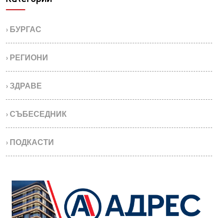
› БУРГАС
› РЕГИОНИ
› ЗДРАВЕ
› СЪБЕСЕДНИК
› ПОДКАСТИ