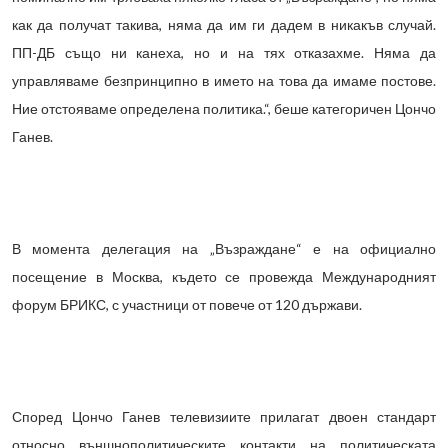
как да получат такива, няма да им ги дадем в никакъв случай.
ПП-ДБ също ни канеха, но и на тях отказахме. Няма да
управляваме безпринципно в името на това да имаме постове.
Ние отстояваме определена политика.“, беше категоричен Цончо
Ганев.
В момента делегация на „Възраждане“ е на официално
посещение в Москва, където се провежда Международният
форум БРИКС, с участници от повече от 120 държави.
Според Цончо Ганев телевизиите прилагат двоен стандарт
относно външнополитическите контакти на политическата