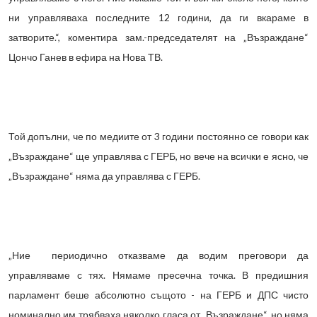
ни управляваха последните 12 години, да ги вкараме в
затворите.“, коментира зам.-председателят на „Възраждане“
Цончо Ганев в ефира на Нова ТВ.
Той допълни, че по медиите от 3 години постоянно се говори как
„Възраждане“ ще управлява с ГЕРБ, но вече на всички е ясно, че
„Възраждане“ няма да управлява с ГЕРБ.
„Ние периодично отказваме да водим преговори да
управляваме с тях. Нямаме пресечна точка. В предишния
парламент беше абсолютно същото - на ГЕРБ и ДПС чисто
номинално им трябваха няколко гласа от „Възраждане“, но няма