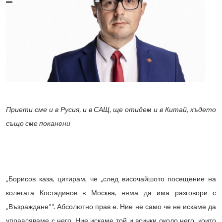
Приети сме и в Русия, и в САЩ, ще отидем и в Китай, където
също сме поканени
„Борисов каза, цитирам, че „след височайшото посещение на
колегата Костадинов в Москва, няма да има разговори с
„Възраждане““. Абсолютно прав е. Ние не само че не искаме да
управляваме с него. Ние искаме той и всички около него, които