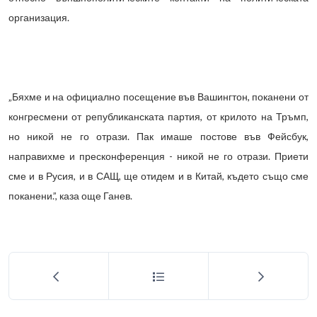
организация.
„Бяхме и на официално посещение във Вашингтон, поканени от
конгресмени от републиканската партия, от крилото на Тръмп,
но никой не го отрази. Пак имаше постове във Фейсбук,
направихме и пресконференция - никой не го отрази. Приети
сме и в Русия, и в САЩ, ще отидем и в Китай, където също сме
поканени.”, каза още Ганев.