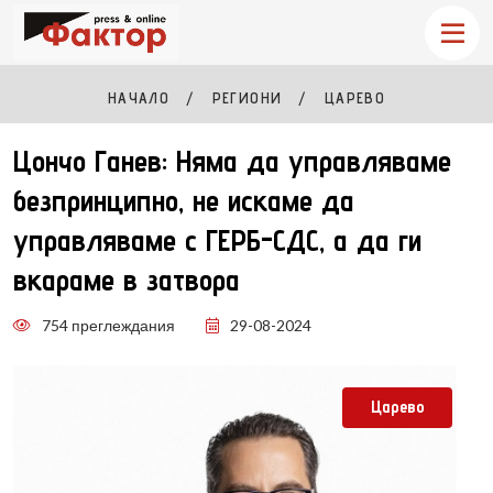
НАЧАЛО
РЕГИОНИ
ЦАРЕВО
Цончо Ганев: Няма да управляваме
безпринципно, не искаме да
управляваме с ГЕРБ-СДС, а да ги
вкараме в затвора
754 преглеждания
29-08-2024
Царево