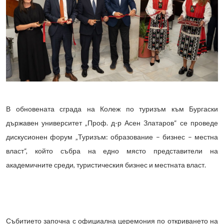
В обновената сграда на Колеж по туризъм към Бургаски
държавен университет „Проф. д-р Асен Златаров“ се проведе
дискусионен форум „Туризъм: образование – бизнес – местна
власт“, който събра на едно място представители на
академичните среди, туристическия бизнес и местната власт.
Събитието започна с официална церемония по откриването на