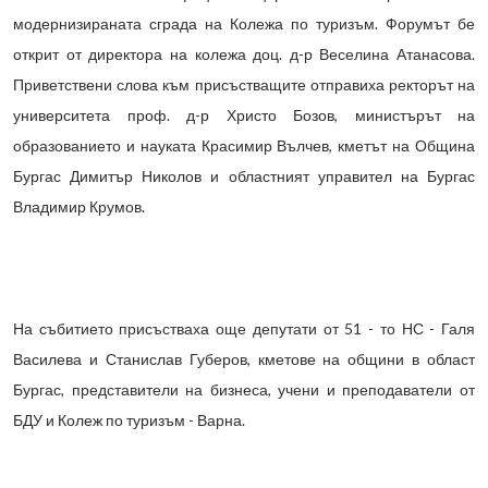
модернизираната сграда на Колежа по туризъм. Форумът бе
открит от директора на колежа доц. д-р Веселина Атанасова.
Приветствени слова към присъстващите отправиха ректорът на
университета проф. д-р Христо Бозов, министърът на
образованието и науката Красимир Вълчев, кметът на Община
Бургас Димитър Николов и областният управител на Бургас
Владимир Крумов.
На събитието присъстваха още депутати от 51 - то НС - Галя
Василева и Станислав Губеров, кметове на общини в област
Бургас, представители на бизнеса, учени и преподаватели от
БДУ и Колеж по туризъм - Варна.