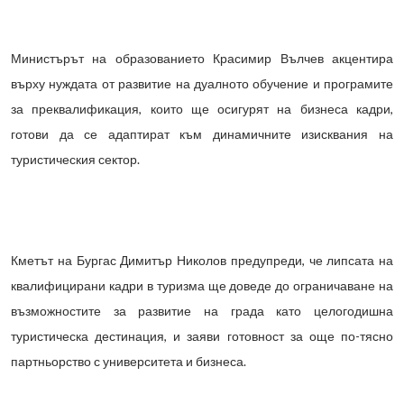
Министърът на образованието Красимир Вълчев акцентира
върху нуждата от развитие на дуалното обучение и програмите
за преквалификация, които ще осигурят на бизнеса кадри,
готови да се адаптират към динамичните изисквания на
туристическия сектор.
Кметът на Бургас Димитър Николов предупреди, че липсата на
квалифицирани кадри в туризма ще доведе до ограничаване на
възможностите за развитие на града като целогодишна
туристическа дестинация, и заяви готовност за още по-тясно
партньорство с университета и бизнеса.