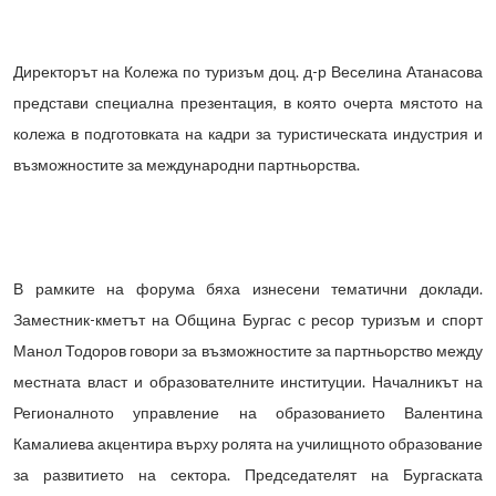
Директорът на Колежа по туризъм доц. д-р Веселина Атанасова
представи специална презентация, в която очерта мястото на
колежа в подготовката на кадри за туристическата индустрия и
възможностите за международни партньорства.
В рамките на форума бяха изнесени тематични доклади.
Заместник-кметът на Община Бургас с ресор туризъм и спорт
Манол Тодоров говори за възможностите за партньорство между
местната власт и образователните институции. Началникът на
Регионалното управление на образованието Валентина
Камалиева акцентира върху ролята на училищното образование
за развитието на сектора. Председателят на Бургаската