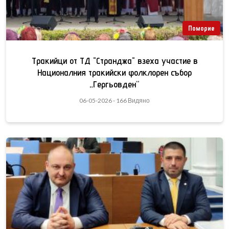
Поморие
Тракийци от ТД "Странджа" взеха участие в
Националния тракийски фолклорен събор
„Гергьовден“
06-05-2026 - 166 Видяно