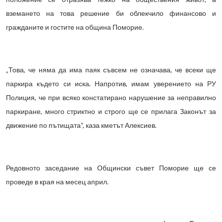
вземането на това решение би облекчило финансово и
гражданите и гостите на община Поморие.
„Това, че няма да има паяк съвсем не означава, че всеки ще
паркира където си иска. Напротив, имам уверението на РУ
Полиция, че при всяко констатирано нарушение за неправилно
паркиране, много стриктно и строго ще се прилага Законът за
движение по пътищата“, каза кметът Алексиев.
Редовното заседание на Общински съвет Поморие ще се
проведе в края на месец април.