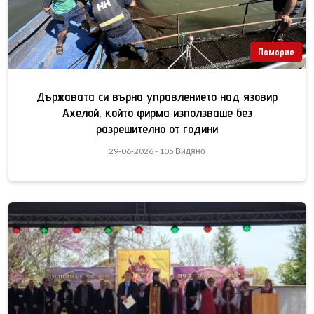
Поморие
Държавата си върна управлението над язовир
Ахелой, който фирма използваше без
разрешително от години
29-06-2026 - 105 Видяно