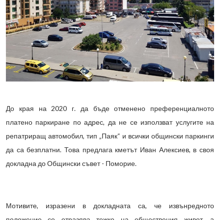
До края на 2020 г. да бъде отменено преференциалното
платено паркиране по адрес, да не се използват услугите на
репатриращ автомобил, тип „Паяк“ и всички общински паркинги
да са безплатни. Това предлага кметът Иван Алексиев, в своя
докладна до Общински съвет - Поморие.
Мотивите, изразени в докладната са, че извънредното
положение се отразява тежко на обществения живот, а