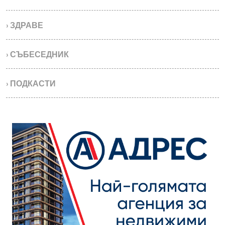
› ЗДРАВЕ
› СЪБЕСЕДНИК
› ПОДКАСТИ