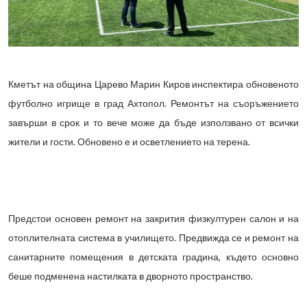
Кметът на община Царево Марин Киров инспектира обновеното
футболно игрище в град Ахтопол. Ремонтът на съоръжението
завърши в срок и то вече може да бъде използвано от всички
жители и гости. Обновено е и осветлението на терена.
Предстои основен ремонт на закрития физкултурен салон и на
отоплителната система в училището. Предвижда се и ремонт на
санитарните помещения в детската градина, където основно
беше подменена настилката в дворното пространство.