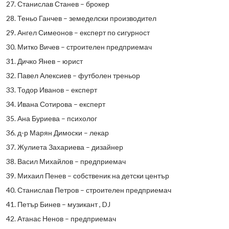
27. Станислав Станев – брокер
28. Теньо Ганчев – земеделски производител
29. Ангел Симеонов – експерт по сигурност
30. Митко Вичев – строителен предприемач
31. Дичко Янев – юрист
32. Павел Алексиев – футболен треньор
33. Тодор Иванов – експерт
34. Ивана Сотирова – експерт
35. Ана Буриева – психолог
36. д-р Марян Димоски – лекар
37. Жулиета Захариева – дизайнер
38. Васил Михайлов – предприемач
39. Михаил Пенев – собственик на детски център
40. Станислав Петров – строителен предприемач
41. Петър Бинев – музикант , DJ
42. Атанас Ненов – предприемач