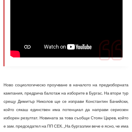
Ново социологическо проучване в началото на предизборната
кампания, предрича балотаж на изборите в Бургас. На втори тур
срещу Димитър Николов ще се изправи Константин Бачийски,
който сякаш единствен има потенциал да направи сериозен
изборен резултат. Новината за това съобщи Стоян Царев, който
е зам. председател на ПП СЕК. „На бургазлии вече е ясно, че има