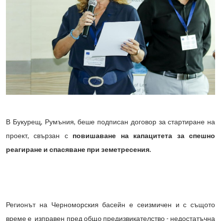
В Букурещ, Румъния, беше подписан договор за стартиране на
проект, свързан с
повишаване на капацитета за спешно
реагиране и спасяване при земетресения.
Регионът на Черноморския басейн е сеизмичен и с същото
време е изправен пред общо предизвикателство - недостатъчна