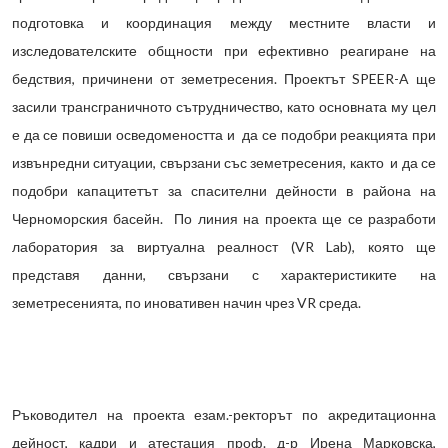
подготовка и координация между местните власти и
изследователските общности при ефективно реагиране на
бедствия, причинени от земетресения. Проектът SPEER-A ще
засили трансграничното сътрудничество, като основната му цел
е да се повиши осведомеността и да се подобри реакцията при
извънредни ситуации, свързани със земетресения, както и да се
подобри капацитетът за спасителни дейности в района на
Черноморския басейн. По линия на проекта ще се разработи
лаборатория за виртуална реалност (VR Lab), която ще
представя данни, свързани с характеристиките на
земетресенията, по иновативен начин чрез VR среда.
Ръководител на проекта езам.-ректорът по акредитационна
дейност, кадри и атестация проф. д-р Ирена Марковска,