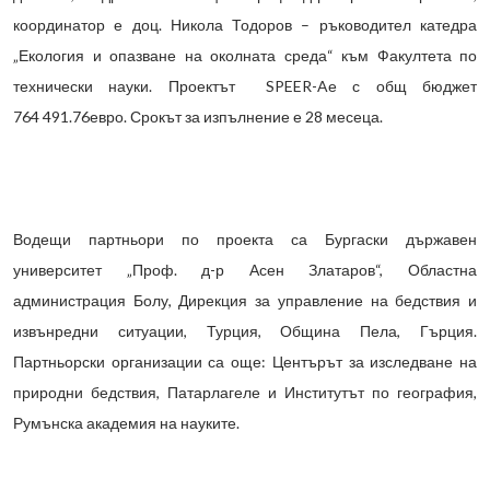
координатор е доц. Никола Тодоров – ръководител катедра
„Екология и опазване на околната среда“ към Факултета по
технически науки. Проектът SPEER-Aе с общ бюджет
764 491.76евро. Срокът за изпълнение е 28 месеца.
Водещи партньори по проекта са Бургаски държавен
университет „Проф. д-р Асен Златаров“, Областна
администрация Болу, Дирекция за управление на бедствия и
извънредни ситуации, Турция, Община Пела, Гърция.
Партньорски организации са още: Центърът за изследване на
природни бедствия, Патарлагеле и Институтът по география,
Румънска академия на науките.