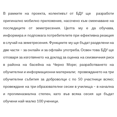
В рамките на проекта, колективът от БДУ ще разработи
оригинално мобилно приложение, насочено към смекчаване на
последиците от земетресения. Целта му е да обучава,
информира и подпомага потребителите при ефективна реакция
в случай на земетресения. Функциите му ще бъдат разделени на
две части – за онлайн и за офлайн употреба. Освен това БДУ ще
отговаря за изготвянето на доклад за оценка на сеизмичния риск
в района на басейна на Черно Море; разработването на
обучителни и информационни материали; провеждането на три
обучителни събития за доброволци с по 50 участници всяко;
провеждане на три образователни сесии в училища – в начална
и прогимназиална степен, като във всяка сесия ще бъдат
обучени най-малко 100 ученици.