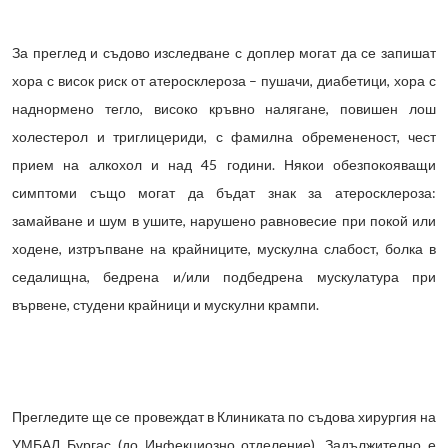
За преглед и съдово изследване с доплер могат да се запишат
хора с висок риск от атеросклероза – пушачи, диабетици, хора с
наднормено тегло, високо кръвно налягане, повишен лош
холестерол и триглицериди, с фамилна обремененост, чест
прием на алкохол и над 45 години. Някои обезпокояващи
симптоми също могат да бъдат знак за атеросклероза:
замайване и шум в ушите, нарушено равновесие при покой или
ходене, изтръпване на крайниците, мускулна слабост, болка в
седалищна, бедрена и/или подбедрена мускулатура при
вървене, студени крайници и мускулни крампи.
Прегледите ще се провеждат в Клиниката по съдова хирургия на
УМБАЛ Бургас (до Инфекциозно отделение). Задължително е