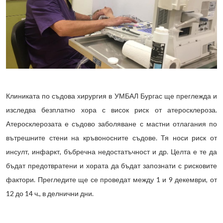
Клиниката по съдова хирургия в УМБАЛ Бургас ще преглежда и
изследва безплатно хора с висок риск от атеросклероза.
Атеросклерозата е съдово заболяване с мастни отлагания по
вътрешните стени на кръвоносните съдове. Тя носи риск от
инсулт, инфаркт, бъбречна недостатъчност и др. Целта е те да
бъдат предотвратени и хората да бъдат запознати с рисковите
фактори. Прегледите ще се проведат между 1 и 9 декември, от
12 до 14 ч., в делнични дни.