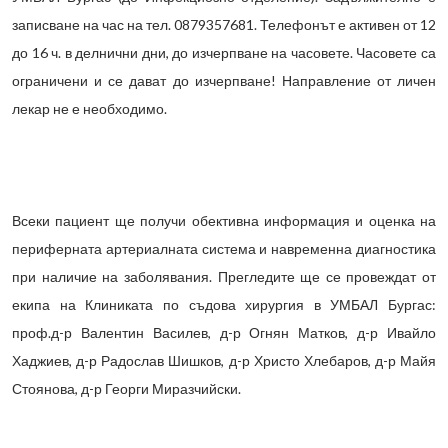
записване на час на тел. 0879357681. Телефонът е активен от 12
до 16 ч. в делнични дни, до изчерпване на часовете. Часовете са
ограничени и се дават до изчерпване! Направление от личен
лекар не е необходимо.
Всеки пациент ще получи обективна информация и оценка на
периферната артериалната система и навременна диагностика
при наличие на заболявания. Прегледите ще се провеждат от
екипа на Клиниката по съдова хирургия в УМБАЛ Бургас:
проф.д-р Валентин Василев, д-р Огнян Матков, д-р Ивайло
Хаджиев, д-р Радослав Шишков, д-р Христо Хлебаров, д-р Майя
Стоянова, д-р Георги Миразчийски.