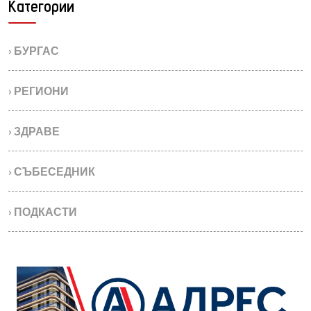
Категории
› БУРГАС
› РЕГИОНИ
› ЗДРАВЕ
› СЪБЕСЕДНИК
› ПОДКАСТИ