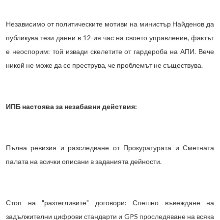
Независимо от политическите мотиви на министър Найденов да
публикува тези данни в 12-ия час на своето управление, фактът
е неоспорим: той извади скелетите от гардероба на АПИ. Вече
никой не може да се преструва, че проблемът не съществува.
ИПБ настоява за незабавни действия:
Пълна ревизия и разследване от Прокуратурата и Сметната
палата на всички описани в заданията дейности.
Стоп на "разтегливите" договори: Спешно въвеждане на
задължителни цифрови стандарти и GPS проследяване на всяка