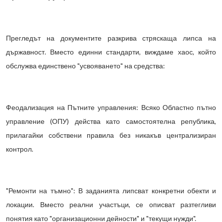
Прегледът на документите разкрива стряскаща липса на
държавност. Вместо единни стандарти, виждаме хаос, който
обслужва единствено "усвояването" на средства:
Феодализация на Пътните управления: Всяко Областно пътно
управление (ОПУ) действа като самостоятелна република,
прилагайки собствени правила без никакъв централизиран
контрол.
"Ремонти на тъмно": В заданията липсват конкретни обекти и
локации. Вместо реални участъци, се описват разтегливи
понятия като "организационни дейности" и "текущи нужди".