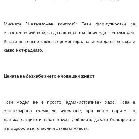
Мисията "Невъзможен контрол": Тези формулировки са
съзнателно избрани, за да направят външния одит невъзможен.
Когато не е ясно какво се ремонтира, не може да се докаже и
какво е откраднато.
Цената на безхаберието е човешки живот
Този модел не е просто "административен хаос". Това е
организирана схема за източване, при която парите на
данъкоплатците изтичат в кухи дейности, докато българските
пътища остават опасни и отнемат животи.