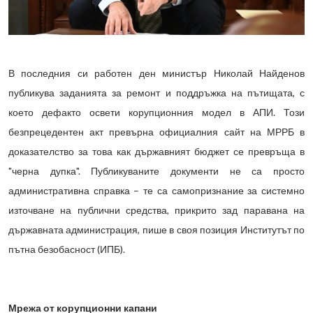
В последния си работен ден министър Николай Найденов
публикува заданията за ремонт и поддръжка на пътищата, с
което дефакто освети корупционния модел в АПИ. Този
безпрецедентен акт превърна официалния сайт на МРРБ в
доказателство за това как държавният бюджет се превръща в
"черна дупка". Публикуваните документи не са просто
административна справка – те са самопризнание за системно
източване на публични средства, прикрито зад паравана на
държавната администрация, пише в своя позиция Институтът по
пътна безобасност (ИПБ).
Мрежа от корупционни капани