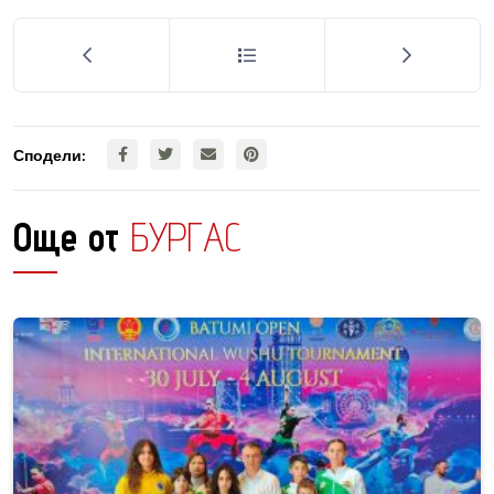
Сподели:
Още от
БУРГАС