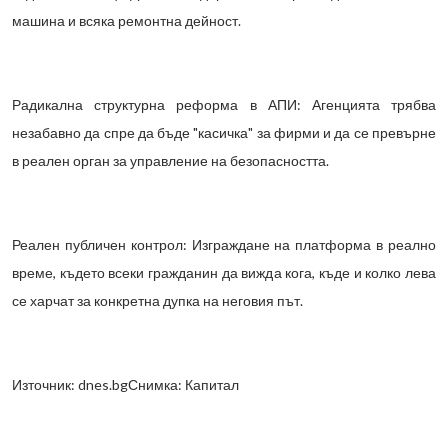
машина и всяка ремонтна дейност.
Радикална структурна реформа в АПИ: Агенцията трябва
незабавно да спре да бъде "касичка" за фирми и да се превърне
в реален орган за управление на безопасността.
Реален публичен контрол: Изграждане на платформа в реално
време, където всеки гражданин да вижда кога, къде и колко лева
се харчат за конкретна дупка на неговия път.
Източник: dnes.bgСнимка: Капитал