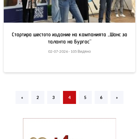
Стартира шестото издание на кампанията „Шанс за
таланта на Бургас“
02-07-2026 - 105 Видяно
«
2
3
4
5
6
»