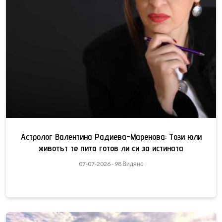
Астролог Валентина Радиева-Маренова: Този юли
животът те пита готов ли си за истината
07-07-2026 - 98 Видяно