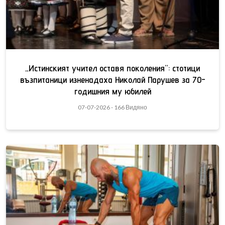
„Истинският учител оставя поколения“: стотици
възпитаници изненадаха Николай Парушев за 70-
годишния му юбилей
07-07-2026 - 166 Видяно